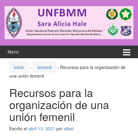
Saltar
Saltar
al
al
contenido
meú
principal
Menú
Inicio
›
femenil
›
Recursos para la organización de
una unión femenil
Recursos para la
organización de una
unión femenil
Escrito el
abril 13, 2021
por
albet