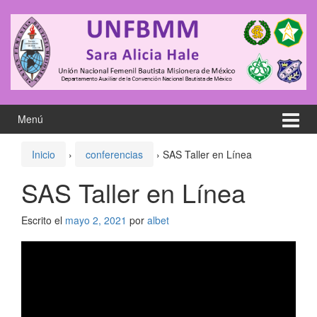
Saltar
Saltar
al
al
contenido
meú
principal
Menú
Inicio
›
conferencias
›
SAS Taller en Línea
SAS Taller en Línea
Escrito el
mayo 2, 2021
por
albet