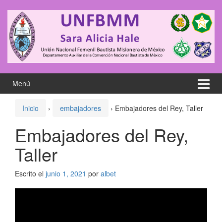
Saltar
Saltar
al
al
contenido
meú
principal
Menú
Inicio
›
embajadores
›
Embajadores del Rey, Taller
Embajadores del Rey,
Taller
Escrito el
junio 1, 2021
por
albet