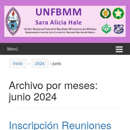
Saltar
Saltar
al
al
contenido
meú
principal
Menú
Inicio
›
2024
›
junio
Archivo por meses:
junio 2024
Inscripción Reuniones