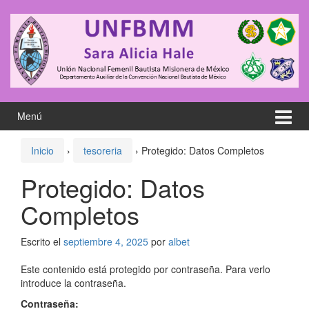
Saltar
Saltar
al
al
contenido
meú
principal
Menú
Inicio
›
tesoreria
›
Protegido: Datos Completos
Protegido: Datos
Completos
Escrito el
septiembre 4, 2025
por
albet
Este contenido está protegido por contraseña. Para verlo
introduce la contraseña.
Contraseña: