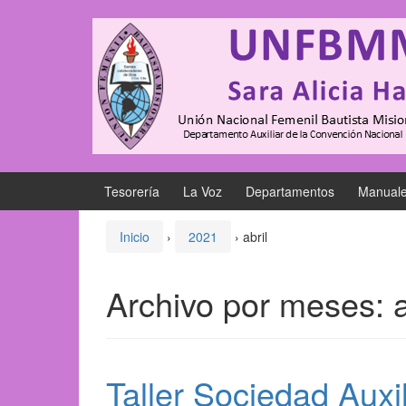
Saltar
Saltar
al
al
contenido
meú
principal
Tesorería
La Voz
Departamentos
Manual
Inicio
›
2021
›
abril
Archivo por meses:
Taller Sociedad Auxi