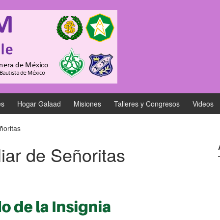
es
Hogar Galaad
Misiones
Talleres y Congresos
Videos
ñoritas
liar de Señoritas