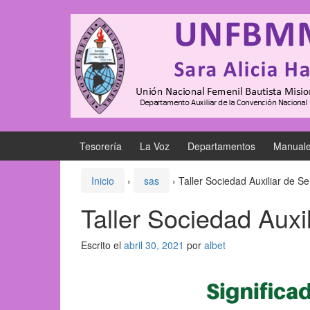
Saltar
Saltar
al
al
contenido
meú
principal
Tesorería
La Voz
Departamentos
Manual
Inicio
›
sas
›
Taller Sociedad Auxiliar de Se
Taller Sociedad Auxi
Escrito el
abril 30, 2021
por
albet