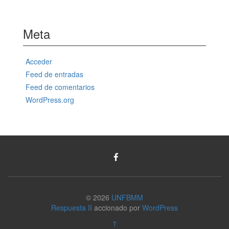
Meta
Acceder
Feed de entradas
Feed de comentarios
WordPress.org
© 2026
UNFBMM
Respuesta II
accionado por
WordPress
↑