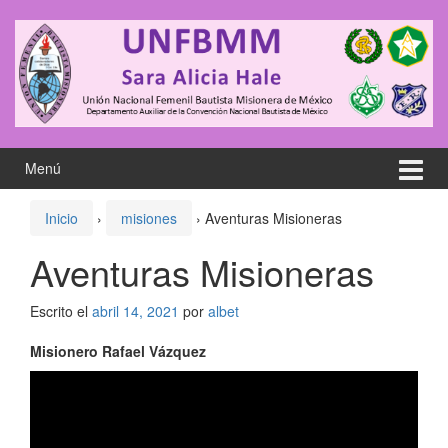
Saltar
Saltar
al
al
contenido
meú
principal
Menú
Inicio
›
misiones
›
Aventuras Misioneras
Aventuras Misioneras
Escrito el
abril 14, 2021
por
albet
Misionero Rafael Vázquez