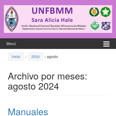
Saltar
Saltar
al
al
contenido
meú
principal
Menú
Inicio
›
2024
›
agosto
Archivo por meses:
agosto 2024
Manuales