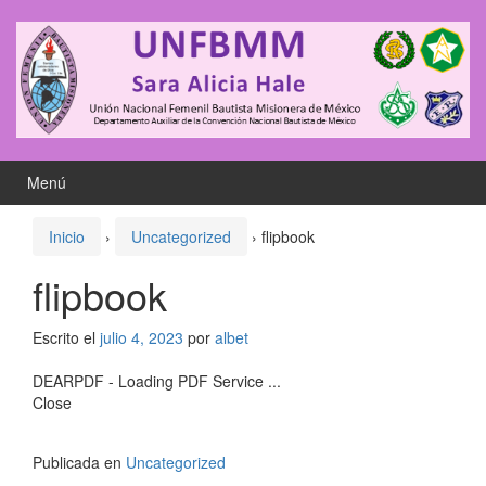
Saltar
Saltar
al
al
contenido
meú
principal
Menú
Inicio
›
Uncategorized
›
flipbook
flipbook
Escrito el
julio 4, 2023
por
albet
DEARPDF - Loading PDF Service ...
Close
Publicada en
Uncategorized